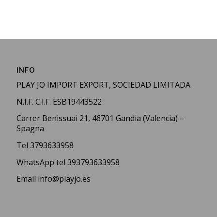
INFO
PLAY JO IMPORT EXPORT, SOCIEDAD LIMITADA
N.I.F. C.I.F. ESB19443522
Carrer Benissuai 21, 46701 Gandia (Valencia) –
Spagna
Tel
3793633958
WhatsApp
tel 393793633958
Email
info@playjo.es