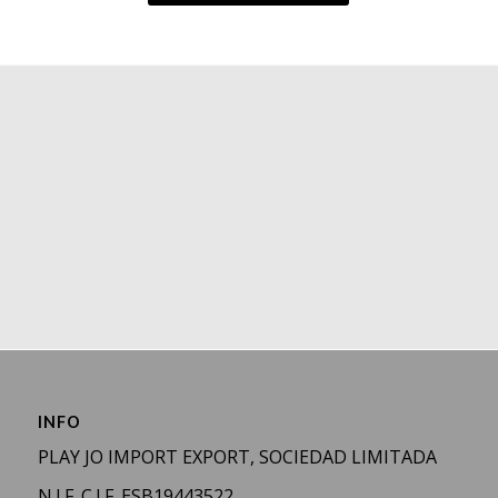
INFO
PLAY JO IMPORT EXPORT, SOCIEDAD LIMITADA
N.I.F. C.I.F. ESB19443522